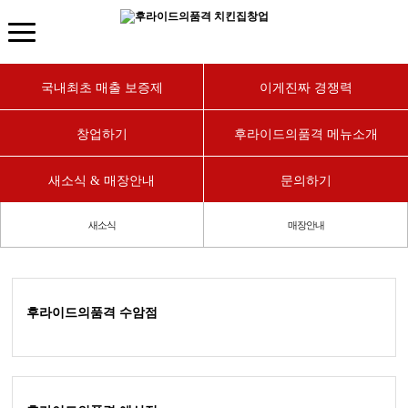
후라이드의품격 치킨집창업
치킨창업 치킨프랜차이즈 대박매출 소자본창업 업종변경 창업상담 샵인샵
후라이드의품격 치킨집창업
치킨창업 치킨프랜차이즈 대박매출 소자본창업 업종변경 창업상담 샵인샵
국내최초 매출 보증제
이게진짜 경쟁력
창업하기
후라이드의품격 메뉴소개
새소식 & 매장안내
문의하기
새소식
매장안내
후라이드의품격 수암점