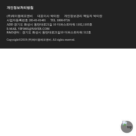
개인정보처리방침
(주)제이원에프앤비
대표이사 박미란
개인정보관리 책임자 박미란
사업자등록번호 285-81-01481
TEL 1800-9726
ADD 경기도 화성시 동탄대로21길 10 더퍼스트타워 1102,1103호
E-MAIL VIP3005@NAVER.COM
R&D센터 : 경기도 화성시 동탄대로21길10 더퍼스트타워 512호
Copyright©2019 (주)제이원에프앤비. All rights reserved.