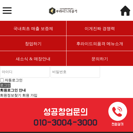
후라이드의품격 치킨집창업
치킨창업 치킨프랜차이즈 대박매출 소자본창업 업종변경 창업상담 샵인샵
후라이드의품격 치킨집창업
치킨창업 치킨프랜차이즈 대박매출 소자본창업 업종변경 창업상담 샵인샵
국내최초 매출 보증제
이게진짜 경쟁력
창업하기
후라이드의품격 메뉴소개
새소식 & 매장안내
문의하기
자동로그인
회원로그인 안내
회원정보찾기
회원 가입
성공창업문의
010-3004-3000
전화걸기